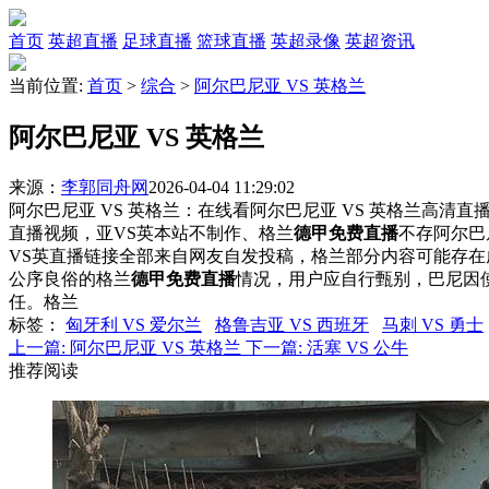
首页
英超直播
足球直播
篮球直播
英超录像
英超资讯
当前位置:
首页
>
综合
>
阿尔巴尼亚 VS 英格兰
阿尔巴尼亚 VS 英格兰
来源：
李郭同舟网
2026-04-04 11:29:02
阿尔巴尼亚 VS 英格兰：在线看阿尔巴尼亚 VS 英格兰高清直播
直播视频，亚VS英本站不制作、格兰
德甲免费直播
不存阿尔巴
VS英直播链接全部来自网友自发投稿，格兰部分内容可能存在
公序良俗的格兰
德甲免费直播
情况，用户应自行甄别，巴尼因
任。格兰
标签
：
匈牙利 VS 爱尔兰
格鲁吉亚 VS 西班牙
马刺 VS 勇士
上一篇:
阿尔巴尼亚 VS 英格兰
下一篇:
活塞 VS 公牛
推荐阅读