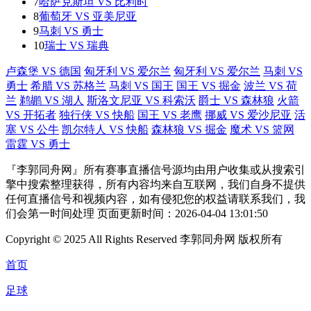
7
哈萨克斯坦 VS 比利时
8
葡萄牙 VS 亚美尼亚
9
马刺 VS 勇士
10
瑞士 VS 瑞典
卢森堡 VS 德国
匈牙利 VS 爱尔兰
匈牙利 VS 爱尔兰
马刺 VS
勇士
希腊 VS 苏格兰
马刺 VS 国王
国王 VS 掘金
波兰 VS 荷
兰
鹈鹕 VS 湖人
斯洛文尼亚 VS 科索沃
爵士 VS 森林狼
火箭
VS 开拓者
独行侠 VS 快船
国王 VS 老鹰
挪威 VS 爱沙尼亚
活
塞 VS 公牛
凯尔特人 VS 快船
森林狼 VS 掘金
魔术 VS 篮网
雷霆 VS 勇士
『李郭同舟网』所有赛事直播信号源均由用户收集或从搜索引
擎中搜索整理获得，所有内容均来自互联网，我们自身不提供
任何直播信号和视频内容，如有侵犯您的权益请联系我们，我
们会第一时间处理 页面更新时间：2026-04-04 13:01:50
Copyright © 2025 All Rights Reserved 李郭同舟网 版权所有
首页
足球