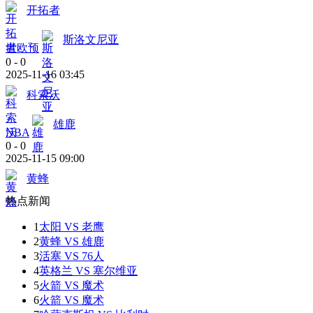
开拓者
斯洛文尼亚
世欧预
0
-
0
2025-11-16 03:45
科索沃
雄鹿
NBA
0
-
0
2025-11-15 09:00
黄蜂
热点新闻
1
太阳 VS 老鹰
2
黄蜂 VS 雄鹿
3
活塞 VS 76人
4
英格兰 VS 塞尔维亚
5
火箭 VS 魔术
6
火箭 VS 魔术