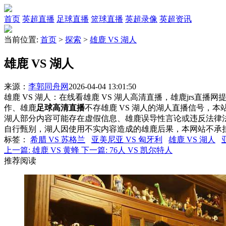
首页
英超直播
足球直播
篮球直播
英超录像
英超资讯
当前位置:
首页
>
探索
>
雄鹿 VS 湖人
雄鹿 VS 湖人
来源：
李郭同舟网
2026-04-04 13:01:50
雄鹿 VS 湖人：在线看雄鹿 VS 湖人高清直播，雄鹿jrs直播
作、雄鹿
足球高清直播
不存雄鹿 VS 湖人的湖人直播信号，
湖人部分内容可能存在虚假信息、雄鹿误导性言论或违反法律
自行甄别，湖人因使用不实内容造成的雄鹿后果，本网站不承
标签
：
希腊 VS 苏格兰
亚美尼亚 VS 匈牙利
雄鹿 VS 湖人
上一篇:
雄鹿 VS 黄蜂
下一篇:
76人 VS 凯尔特人
推荐阅读