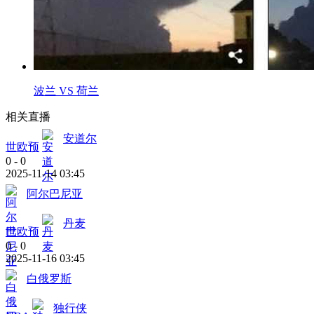
波兰 VS 荷兰
相关直播
安道尔
世欧预
0
-
0
2025-11-14 03:45
阿尔巴尼亚
丹麦
世欧预
0
-
0
2025-11-16 03:45
白俄罗斯
独行侠