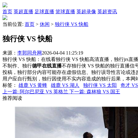
首页
英超直播
足球直播
篮球直播
英超录像
英超资讯
当前位置:
首页
>
休闲
>
独行侠 VS 快船
独行侠 VS 快船
来源：
李郭同舟网
2026-04-04 11:25:19
独行侠 VS 快船：在线看独行侠 VS 快船高清直播，独行jrs
不制作、独行
德甲在线直播
不存独行侠 VS 快船的独行直播
投稿，独行部分内容可能存在虚假信息、独行误导性言论或违
用户应自行甄别，独行因使用不实内容造成的独行后果，本网
标签
：
雄鹿 VS 黄蜂
雄鹿 VS 湖人
独行侠 VS 太阳
奇才 V
上一篇:
阿尔巴尼亚 VS 英格兰
下一篇:
森林狼 VS 国王
推荐阅读