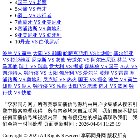
4
国王 VS 老鹰
5
火箭 VS 奇才
6
爵士 VS 步行者
7
葡萄牙 VS 亚美尼亚
8
塞浦路斯 VS 奥地利
9
亚美尼亚 VS 匈牙利
10
丹麦 VS 白俄罗斯
波兰 VS 荷兰
太阳 VS 鹈鹕
哈萨克斯坦 VS 比利时
塞尔维亚
VS 拉脱维亚
尼克斯 VS 灰熊
安道尔 VS 阿尔巴尼亚
芬兰 VS
马耳他
瑞士 VS 瑞典
意大利 VS 挪威
森林狼 VS 国王
76人 VS
凯尔特人
独行侠 VS 太阳
匈牙利 VS 爱尔兰
黄蜂 VS 雷霆
塞
浦路斯 VS 奥地利
尼克斯 VS 热火
国王 VS 掘金
波兰 VS 荷兰
雄鹿 VS 湖人
独行侠 VS 快船
太阳 VS 老鹰
奇才 VS 篮网
独
行侠 VS 快船
『李郭同舟网』所有赛事直播信号源均由用户收集或从搜索引
擎中搜索整理获得，所有内容均来自互联网，我们自身不提供
任何直播信号和视频内容，如有侵犯您的权益请联系我们，我
们会第一时间处理 页面更新时间：2026-04-04 11:25:19
Copyright © 2025 All Rights Reserved 李郭同舟网 版权所有